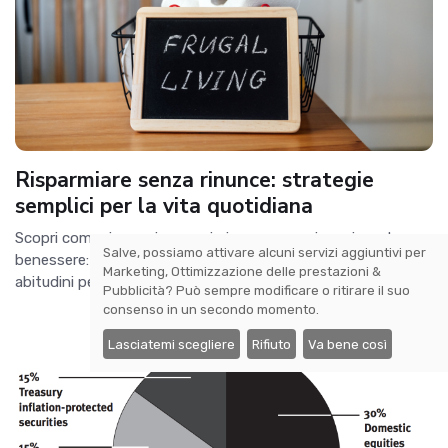
Risparmiare senza rinunce: strategie
semplici per la vita quotidiana
Scopri come risparmiare ogni giorno senza rinunciare al
Salve, possiamo attivare alcuni servizi aggiuntivi per
benessere: trucchi pratici su spesa, bollette, abbonamenti e
Marketing, Ottimizzazione delle prestazioni &
abitudini per far durare il budget.
Pubblicità
? Può sempre modificare o ritirare il suo
consenso in un secondo momento.
Lasciatemi scegliere
Rifiuto
Va bene così