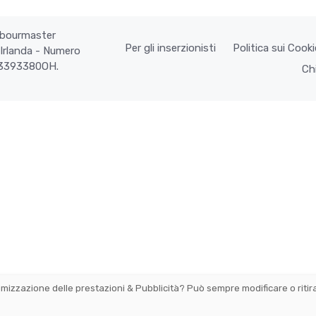
arbourmaster
Per gli inserzionisti
Politica sui Cooki
Irlanda - Numero
IE3393380OH.
Ch
imizzazione delle prestazioni & Pubblicità
? Può sempre modificare o ritir