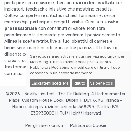
per la prossima revisione. Tieni un
diario dei risultati
con
indicatori, feedback e iniziative che mostrino crescita.
Coltiva competenze critiche, richiedi formazione, cerca
mentorship, partecipa a progetti visibili. Cura la tua
rete
professionale
con contributi di valore. Monitora
periodicamente il mercato per verificare il posizionamento.
Allinea le scelte retributive ai tuoi obiettivi di carriera e
benessere, mantenendo etica e trasparenza. Il follow-up
diligente consolida l'accordo, sostiene performance elevate
Salve, possiamo attivare alcuni servizi aggiuntivi per
e crea le condizioni per negoziazioni future più forti,
Marketing, Ottimizzazione delle prestazioni &
trasformando la trattativa in un percorso di sviluppo
Pubblicità
? Può sempre modificare o ritirare il suo
consenso in un secondo momento.
continuo.
Lasciatemi scegliere
Rifiuto
Va bene così
©2026 - Nexify Limited - The Eir Building, 4 Harbourmaster
Place, Custom House Dock, Dublin 1, D01 K6X5, Irlanda -
Numero di registrazione azienda: 568295, Partita IVA:
IE3393380OH. Tutti i diritti riservati.
Per gli inserzionisti
Politica sui Cookie